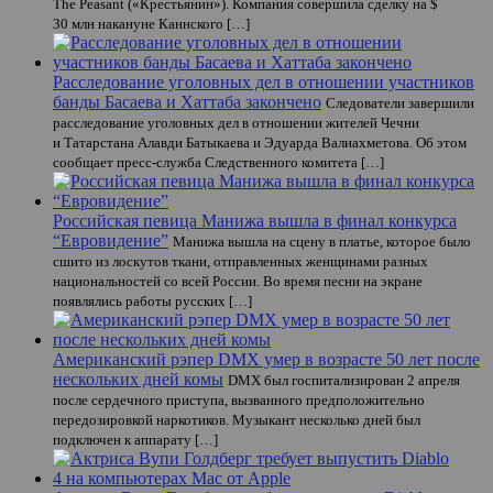
The Peasant («Крестьянин»). Компания совершила сделку на $
30 млн накануне Каннского […]
Расследование уголовных дел в отношении участников
банды Басаева и Хаттаба закончено
Следователи завершили
расследование уголовных дел в отношении жителей Чечни
и Татарстана Алавди Батыкаева и Эдуарда Валиахметова. Об этом
сообщает пресс-служба Следственного комитета […]
Российская певица Манижа вышла в финал конкурса
“Евровидение”
Манижа вышла на сцену в платье, которое было
сшито из лоскутов ткани, отправленных женщинами разных
национальностей со всей России. Во время песни на экране
появлялись работы русских […]
Американский рэпер DMX умер в возрасте 50 лет после
нескольких дней комы
DMX был госпитализирован 2 апреля
после сердечного приступа, вызванного предположительно
передозировкой наркотиков. Музыкант несколько дней был
подключен к аппарату […]