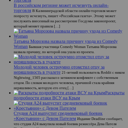
В российском регионе может исчезнуть онлайн-
торговля
В Калининградской области онлайн-торговля может
попросту исчезнуть, пишет «Российская газета». Этому может
послужить внесенный на рассмотрение Госдумы законопроект,
который меняет правила […]
Татьяна Морозова назвала причину ухода из Comedy
Woman
Бывшая участница Comedy Woman Татьяна Морозова
назвала причину, по которой она ушла из проекта.
Молодой человек остроумно отомстил отцу за
неряшливость в туалете
21-летний пользователь Reddit с ником
Nightwing_1505 рассказал о затяжном конфликте с собственным
отцом. По словам молодого человека, причиной стала крайняя
неряшливость, которую его отец […]
Раскрыты
подробности атаки ВСУ на Крым
Студия A24 выпустит средневековый боевик
«Крестьянин» с Девом Пателем
Издание Deadline сообщает,
что студия А24 выкупила новый боевик режиссёра Дева Пателя