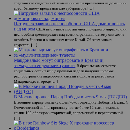
ходатайство следствия об изменении меры пресечения на домашний
арест бывшему представителю губернатора […]
Патрушев заявил о неспособности США доминировать
над миром
США выступают против многополярного мира, но они
неспособны доминировать над всеми странами, поэтому они хотят
ослабить Россию и в конечном итоге Китай. Об этом заявил
секретарь […]
Макдональдс могут оштрафовать в Бразилии
за «мультигендерные» туалеты
В бразильском сегменте
социальных сетей в конце прошлой недели получил широкое
распространение видеоролик, снятый в одном из ресторанов
Макдональдс в городе […]
В Москве прошел Парад Победы в честь 9 мая (ВИДЕО)
В военном параде, знаменующем 76-ю годовщину Победы в Великой
Отечественной войне, приняли участие более 12 тысяч человек,
свыше 190 образцов исторической, современной и перспективной
[…]