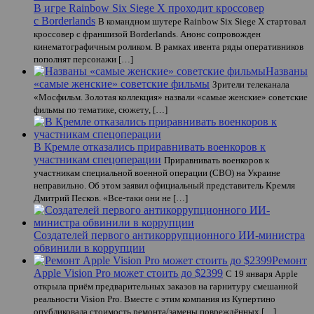
В игре Rainbow Six Siege X проходит кроссовер
с Borderlands
В командном шутере Rainbow Six Siege X стартовал
кроссовер с франшизой Borderlands. Анонс сопровожден
кинематографичным роликом. В рамках ивента ряды оперативников
пополнят персонажи […]
Названы
«самые женские» советские фильмы
Зрители телеканала
«Мосфильм. Золотая коллекция» назвали «самые женские» советские
фильмы по тематике, сюжету, […]
В Кремле отказались приравнивать военкоров к
участникам спецоперации
Приравнивать военкоров к
участникам специальной военной операции (СВО) на Украине
неправильно. Об этом заявил официальный представитель Кремля
Дмитрий Песков. «Все-таки они не […]
Создателей первого антикоррупционного ИИ-министра
обвинили в коррупции
Ремонт
Apple Vision Pro может стоить до $2399
С 19 января Apple
открыла приём предварительных заказов на гарнитуру смешанной
реальности Vision Pro. Вместе с этим компания из Купертино
опубликовала стоимость ремонта/замены повреждённых […]