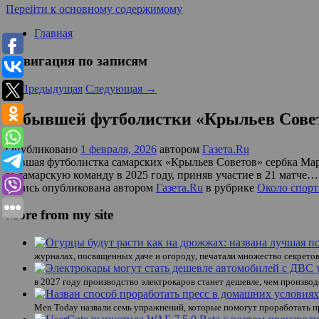
Перейти к основному содержимому
Главная
Навигация по записям
←
Предыдущая
Следующая
→
У бывшей футболистки «Крыльев Сове
Опубликовано
1 февраля, 2026
автором
Газета.Ru
Бывшая футболистка самарских «Крыльев Советов» сербка Мари
за самарскую команду в 2025 году, приняв участие в 21 матче…
Запись опубликована автором
Газета.Ru
в рубрике
Около спорт
More from my site
журналах, посвященных даче и огороду, печатали множество секрето
в 2027 году производство электрокаров станет дешевле, чем произв
Men Today назвали семь упражнений, которые помогут проработать пр