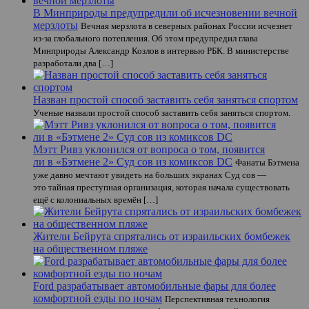
В Минприроды предупредили об исчезновении вечной
мерзлоты
Вечная мерзлота в северных районах России исчезнет
из-за глобального потепления. Об этом предупредил глава
Минприроды Александр Козлов в интервью РБК. В министерстве
разработали два […]
Назван простой способ заставить себя заняться спортом
Ученые назвали простой способ заставить себя заняться спортом.
Мэтт Ривз уклонился от вопроса о том, появится
ли в «Бэтмене 2» Суд сов из комиксов DC
Фанаты Бэтмена
уже давно мечтают увидеть на больших экранах Суд сов —
это тайная преступная организация, которая начала существовать
ещё с колониальных времён […]
Жители Бейрута спрятались от израильских бомбежек
на общественном пляже
Ford разрабатывает автомобильные фары для более
комфортной езды по ночам
Перспективная технология