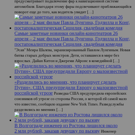
предусматривает подключение фар к навигационной системе
автомобиля. Благодаря этому фары подсвечивают приближающийся
поворот еще до того, как водитель увидит […]
Самые заметные новинки онлайн-кинотеатров 26
апреля – 2 мая: фильм Павла Лунгина, Годзилла и Конг,
постапокалиптическая Сицилия, свадебная комедия
"Эсав" Меира Шалева, экранизированный Павлом Лунгиным. Новая
битва старых добрых монстров. Дети, оставшиеся в мире без
взрослых. Дайан Китон и Джереми Айронс в комедийной […]
«Разделились во мнениях, что планирует сделать
Путин». США предупредили Европу о малоизвестной
российской угрозе
Разведка США предупредила европейских
союзников об угрозе со стороны России, о которой ей самой мало
что известно, сообщило издание New York Times. Разведслужбы
разделились во мнениях […]
В Волгограде инженер из Ростова лишился около
2 млн рублей, заказав девушку по вызову
Инженер