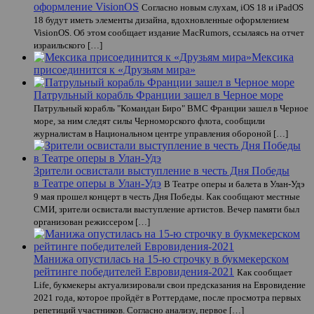
оформление VisionOS
Согласно новым слухам, iOS 18 и iPadOS
18 будут иметь элементы дизайна, вдохновленные оформлением
VisionOS. Об этом сообщает издание MacRumors, ссылаясь на отчет
израильского […]
Мексика
присоединится к «Друзьям мира»
Патрульный корабль Франции зашел в Черное море
Патрульный корабль "Командан Биро" ВМС Франции зашел в Черное
море, за ним следят силы Черноморского флота, сообщили
журналистам в Национальном центре управления обороной […]
Зрители освистали выступление в честь Дня Победы
в Театре оперы в Улан-Удэ
В Театре оперы и балета в Улан-Удэ
9 мая прошел концерт в честь Дня Победы. Как сообщают местные
СМИ, зрители освистали выступление артистов. Вечер памяти был
организован режиссером […]
Манижа опустилась на 15-ю строчку в букмекерском
рейтинге победителей Евровидения-2021
Как сообщает
Life, букмекеры актуализировали свои предсказания на Евровидение
2021 года, которое пройдёт в Роттердаме, после просмотра первых
репетиций участников. Согласно анализу, первое […]