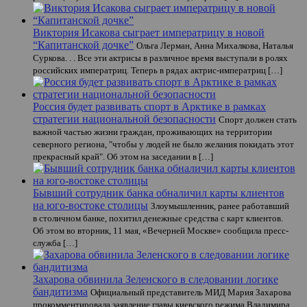
Виктория Исакова сыграет императрицу в новой
“Капитанской дочке”
Ольга Лерман, Анна Михалкова, Наталья
Суркова. . . Все эти актрисы в различное время выступали в ролях
российских императриц. Теперь в рядах актрис-императриц […]
Россия будет развивать спорт в Арктике в рамках
стратегии национальной безопасности
Спорт должен стать
важной частью жизни граждан, проживающих на территории
северного региона, "чтобы у людей не было желания покидать этот
прекрасный край". Об этом на заседании в […]
Бывший сотрудник банка обналичил карты клиентов
на юго-востоке столицы
Злоумышленник, ранее работавший
в столичном банке, похитил денежные средства с карт клиентов.
Об этом во вторник, 11 мая, «Вечерней Москве» сообщила пресс-
служба […]
Захарова обвинила Зеленского в следовании логике
бандитизма
Официальный представитель МИД Мария Захарова
прокомментировала заявление главы киевского режима Владимира