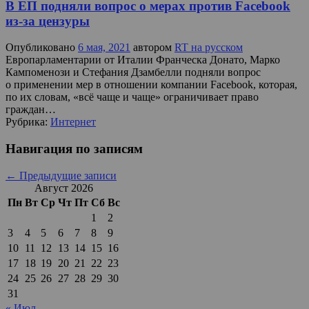
В ЕП подняли вопрос о мерах против Facebook
из-за цензуры
Опубликовано
6 мая, 2021
автором
RT на русском
Европарламентарии от Италии Франческа Донато, Марко
Кампоменози и Стефания Дзамбелли подняли вопрос
о применении мер в отношении компании Facebook, которая,
по их словам, «всё чаще и чаще» ограничивает право
граждан…
Рубрика:
Интернет
Навигация по записям
←
Предыдущие записи
Август 2026
Пн
Вт
Ср
Чт
Пт
Сб
Вс
1
2
3
4
5
6
7
8
9
10
11
12
13
14
15
16
17
18
19
20
21
22
23
24
25
26
27
28
29
30
31
« Июл